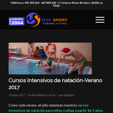
Teléfonos: 941 305 614 - 607 449 650 - C/ Linares Rivas 44. Haro. 26200. La
Rioja
Cursos intensivos de natación-Verano
2017
/
/
13 junio, 2017
en
Actividades
,
Cursos
por
OjaSport
Como cada verano, en julio empiezan nuestros
cursos
intensivos de natación para niños y niñas a partir de 3 años.