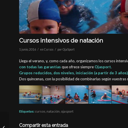
Cursos intensivos de natación
/
/
1 junio, 2016
en
Cursos
por
OjaSport
Llega el verano, y, como cada año, organizamos los cursos intens
con todas las garantías
que ofrece siempre
Ojasport.
Grupos reducidos, dos niveles, iniciación (a partir de 3 años
Dos quincenas, con la posibilidad de combinarlas según vuestras
Etiquetas:
cursos
,
natación
,
ojasport
Inicio de la temporada
Compartir esta entrada
de descensos en kayak