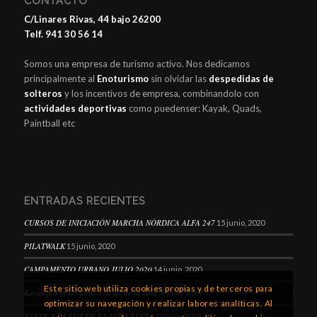
CONTACTO
C/Linares Rivas, 44 bajo 26200
Telf. 941 30 56 14
Somos una empresa de turismo activo. Nos dedicamos
principalmente al
Enoturismo
sin olvidar las
despedidas de
solteros
y los incentivos de empresa, combinandolo con
actividades deportivas
como puedenser: Kayak, Quads,
Paintball etc
ENTRADAS RECIENTES
CURSOS DE INICIACIÓN MARCHA NÓRDICA ALFA 247
15 junio, 2020
PILATWALK
15 junio, 2020
CAMPAMENTO URBANO JULIO 2020
14 junio, 2020
Este sitio web utiliza cookies propias y de terceros para
Kayak por el río Ebro a la luz de la luna
9 julio, 2019
optimizar su navegación y realizar labores analíticas. Al
KAYAK A LA LUZ DE LA LUNA LLENA
19 julio, 2018