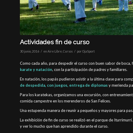
Actividades fin de curso
/
/
30 junio, 2016
en
Aire Libre
,
Cursos
por
OjaSport
Como cada año, para despedir el curso con buen sabor de boca
karate y natación
, con la participación de padres y familiares.
En natación, los papás pudieron asistir a la última clase para co
de despedida, con juegos, entrega de diplomas
y merienda pa
Para los karatekas, organizamos una excursión, con entrenamiento
comida campestre en los merenderos de San Felices.
Una estupenda manera de reunir a pequeños y mayores para pasar
La exhibición de fin de curso se realizó en el parque de Iturrimurr
y ver lo mucho que han aprendido durante el curso.