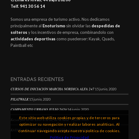
Telf. 941 30 56 14
Somos una empresa de turismo activo. Nos dedicamos
principalmente al
Enoturismo
sin olvidar las
despedidas de
solteros
y los incentivos de empresa, combinandolo con
actividades deportivas
como puedenser: Kayak, Quads,
Paintball etc
ENTRADAS RECIENTES
CURSOS DE INICIACIÓN MARCHA NÓRDICA ALFA 247
15 junio, 2020
PILATWALK
15 junio, 2020
CAMPAMENTO URBANO JULIO 2020
14 junio, 2020
Este sitio web utiliza cookies propias y de terceros para
Kayak por el río Ebro a la luz de la luna
9 julio, 2019
optimizar su navegación y realizar labores analíticas. Al
KAYAK A LA LUZ DE LA LUNA LLENA
19 julio, 2018
continuar navegando acepta nuestra politica de cookies.
Política de Privacidad