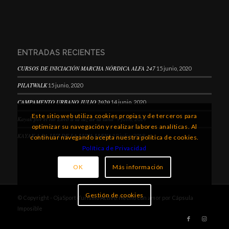
ENTRADAS RECIENTES
CURSOS DE INICIACIÓN MARCHA NÓRDICA ALFA 247
15 junio, 2020
PILATWALK
15 junio, 2020
CAMPAMENTO URBANO JULIO 2020
14 junio, 2020
Este sitio web utiliza cookies propias y de terceros para
Kayak por el río Ebro a la luz de la luna
9 julio, 2019
optimizar su navegación y realizar labores analíticas. Al
KAYAK A LA LUZ DE LA LUNA LLENA
19 julio, 2018
continuar navegando acepta nuestra politica de cookies.
Política de Privacidad
OK
Más información
Gestión de cookies
© Copyright - OjaSport-Turismo Activo. Hecho con amor por
Cápsula
Imposible